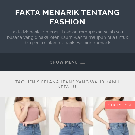
FAKTA MENARIK TENTANG
FASHION
Fakta Menarik Tentang - Fashion merupakan salah satu
busana yang dipakai oleh kaum wanita maupun pria untuk
berpenampilan menarik. Fashion menarik
SHOW MENU
TAG:
JENIS CELANA JEANS YANG WAJIB KAMU
KETAHUI
STICKY POST